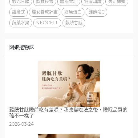
穀光甘肽
飲食控管
體態管理
健康知識
美妍保養
纖魔式
纖女養成計畫
膠原蛋白
維他命C
蔬菜水果
NEOCELL
穀胱甘肽
闆娘選物誌
穀胱甘肽睡前吃有差嗎？我改變吃法之後，睡眠品質的
確不一樣了
2026-03-24