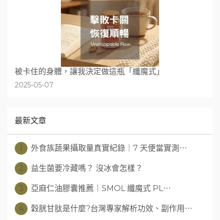
被卡住的身體，讓我決定做這瓶「纖魔式」
2025-05-07
最新文章
1
外食族蔬果攝取量真實紀錄｜7 天便當實測⋯
2
益生菌要冷藏嗎？ 沒冰會怎樣？
3
亞麻仁油膠囊推薦｜SMOL 纖魔式 PL⋯
4
穀胱甘肽是什麼?台灣專家解析功效、副作用⋯