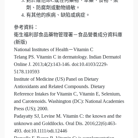
對於維他命C或任何藥物、草藥、食物、染
劑、防腐劑或動物過敏。
有其他的疾病、缺陷或病症。
參考資料：
衛生福利部食品藥物管理署－食品營養成分資料庫
(新版)
National Institutes of Health－Vitamin C
Telang PS. Vitamin C in dermatology. Indian Dermatol
Online J. 2013;4(2):143-146. doi:10.4103/2229-
5178.110593
Institute of Medicine (US) Panel on Dietary
Antioxidants and Related Compounds. Dietary
Reference Intakes for Vitamin C, Vitamin E, Selenium,
and Carotenoids. Washington (DC): National Academies
Press (US); 2000.
Padayatty SJ, Levine M. Vitamin C: the known and the
unknown and Goldilocks. Oral Dis. 2016;22(6):463-
493. doi:10.1111/odi.12446