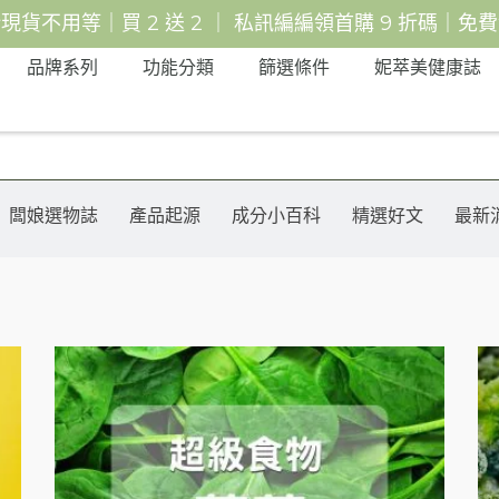
給現貨不用等｜買 2 送 2 ｜ 私訊編編領首購 9 折碼｜免
品牌系列
功能分類
篩選條件
妮萃美健康誌
闆娘選物誌
產品起源
成分小百科
精選好文
最新