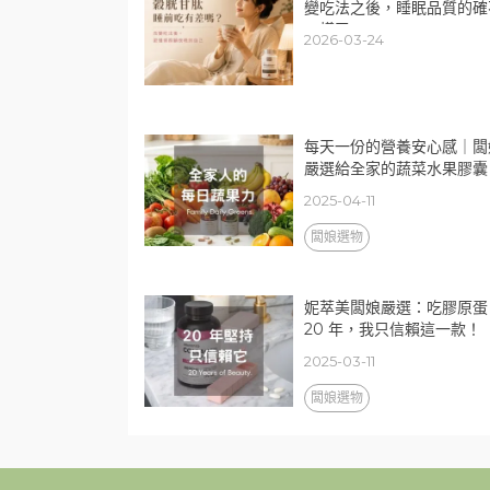
變吃法之後，睡眠品質的確
一樣了
2026-03-24
每天一份的營養安心感｜闆
嚴選給全家的蔬菜水果膠囊
2025-04-11
闆娘選物
妮萃美闆娘嚴選：吃膠原蛋
20 年，我只信賴這一款！
2025-03-11
闆娘選物