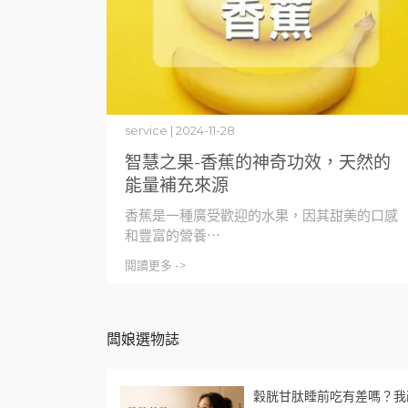
service | 2024-11-28
智慧之果-香蕉的神奇功效，天然的
能量補充來源
香蕉是一種廣受歡迎的水果，因其甜美的口感
和豐富的營養⋯
閱讀更多 ->
闆娘選物誌
穀胱甘肽睡前吃有差嗎？我