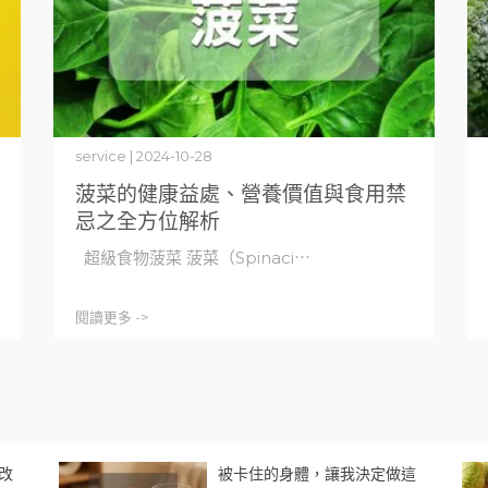
service | 2024-10-28
菠菜的健康益處、營養價值與食用禁
忌之全方位解析
超級食物菠菜 菠菜（Spinaci⋯
閱讀更多 ->
改
被卡住的身體，讓我決定做這