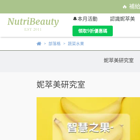
🔥 補
🔔本月活動
認識妮萃美
領取9折優惠碼
部落格
蔬菜水果
妮萃美研究室
妮萃美研究室