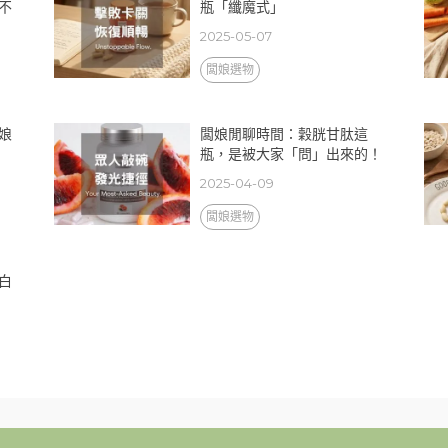
不
瓶「纖魔式」
2025-05-07
闆娘選物
娘
闆娘閒聊時間：穀胱甘肽這
瓶，是被大家「問」出來的！
2025-04-09
闆娘選物
白