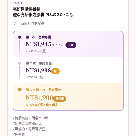
SMOL
亮妍進階保養組
澄淨亮妍複方膠囊 PLUS 2.0 × 2 瓶
📦 每兩個月自動配送
第 1 次・首購專屬
NT$1,945
NT$2,210
88折
≈ NT$972／瓶
第 2 次・續訂優惠
NT$1,988
9折
NT$994／瓶
👑
第 3 次起・VIP 固定價
NT$1,900
最低價
NT$950／瓶・永久鎖定
持續亮妍，閃耀不中斷
配送最新效期商品
無綁約，隨時可調整
免運費