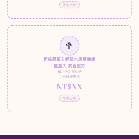
即將上架
🥦
超級蔬菜＆超級水果膠囊組
雙瓶入 素食配方
單月份定期配送
定期購優惠價
NT$XX
即將上架