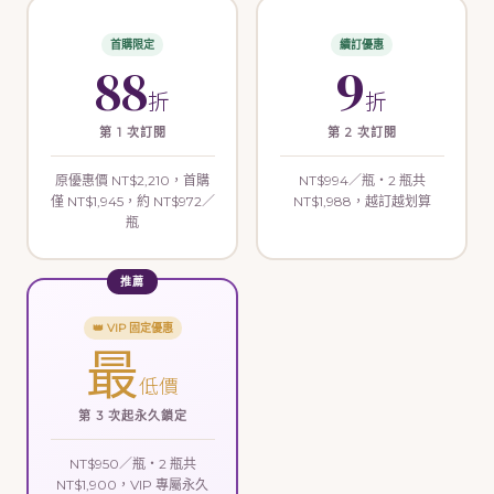
首購限定
續訂優惠
88
9
折
折
第 1 次訂閱
第 2 次訂閱
原優惠價 NT$2,210，首購
NT$994／瓶・2 瓶共
僅 NT$1,945，約 NT$972／
NT$1,988，越訂越划算
瓶
👑 VIP 固定優惠
最
低價
第 3 次起永久鎖定
NT$950／瓶・2 瓶共
NT$1,900，VIP 專屬永久