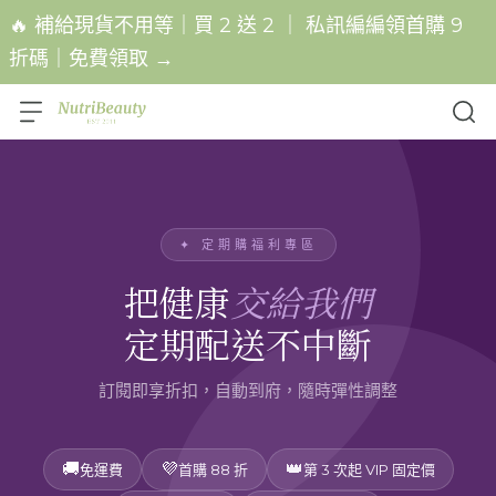
🔥 補給現貨不用等｜買 2 送 2 ｜ 私訊編編領首購 9
折碼｜免費領取 →
✦ 定期購福利專區
把健康
交給我們
定期配送不中斷
訂閱即享折扣，自動到府，隨時彈性調整
🚚
💜
👑
免運費
首購 88 折
第 3 次起 VIP 固定價