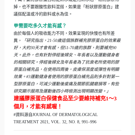
掉，也不要跟酸性飲料混搭，如果是「粉狀膠原蛋白」建
議搭配溫或冷的飲料或水為佳。
💬需要吃多久才能有感？
由於每個人的吸收能力不同，效果呈現的快慢也有所差
異，
「研究指出，21-50歲這個族群補充膠原蛋白的效果最
好，大約30天才會有感，但51-70歲的族群，則要補充90
天。此外，也有針對停經後婦女、年長者以及運動健身者
的相關研究。停經後婦女及年長者為了抗衰老所使用的膠
原蛋白補充品，在使用四周後，皮膚保濕度或彈性有明顯
效果。#3運動健身者使用的膠原蛋白補充品則多針對第一
型膠原蛋白，可減少運動後痠痛及關節肌腱磨損等，有些
研究顯示服用及運動後四小時檢測出現明顯改變。」
建議膠原蛋白保健食品至少要維持補充1～3
個月，才能有感喔！
#資料源自JOURNAL OF DERMATOLOGICAL
TREATMENT 2021, VOL. 32, NO. 8, 991–996