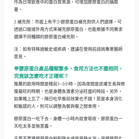
作為日常飲食中的蛋白質來源，可增加膠原蛋白的攝取
量。
2.補充劑：市面上有不少膠原蛋白補充劑供人們選擇，可
透過口服或外用方式來補充膠原蛋白，也能根據不同需求
選擇不同種類的膠原蛋白補充劑。
注：如有特殊過敏史或疾病，建議在使用前諮詢專業醫師
意見。
💬膠原蛋白產品種類繁多，食用方法也不盡相同，
究竟該怎麼吃才正確呢？
推薦的飲用時間是睡前1~2小時，因為夜間是皮膚生長與修
復最旺的時期，也是身體各激素分泌旺盛的時段。另外，
如果晚上忘了，隔日吃早餐前效果也不錯！若是本身消化
較敏感的人，則可以調整為餐與餐之間食用。
膠原蛋白一吃下去，身體一小時內就會吸收，膠原蛋白一
天吃太多並無意義。
千萬不要將膠原蛋白粉配熱水或是用熱水泡，易將膠原化