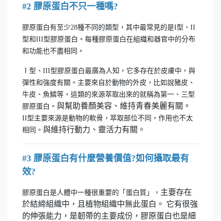
#2 膠原蛋白不只一種嗎?
膠原蛋白有至少28種不同的類型，其中最常見的是I型、II
型和III型膠原蛋白。每種膠原蛋白在組織和器官中的分布
和功能也不盡相同。
Ⅰ型、III型膠原蛋白最廣為人知，它多存在於皮膚中，與
彈性和強度有關。主要來自於動物的外皮，比如說豬皮、
牛皮、魚鱗等，這類的來源萃取出來的就稱為第一、三型
與幫助養顏美容、維持青春美麗有關。
膠原蛋白。
II型主要來源是動物的軟骨，萃取部位不同，作用也不太
與維持行動力、靈活力有關。
相同。
#3 膠原蛋白有什麼營養價值?如何攝取最有
效?
主要存在
膠原蛋白是人體中一種很重要的「蛋白質」，
於結締組織中，且植物組織中無此蛋白。 它有很強
的伸張能力，是韌帶的主要成份，膠原蛋白也是細