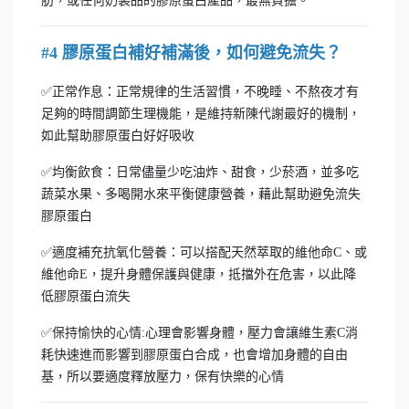
肪，或任何奶製品的膠原蛋白產品，最無負擔。
#4 膠原蛋白補好補滿後，如何避免流失？
✅正常作息：正常規律的生活習慣，不晚睡、不熬夜才有
足夠的時間調節生理機能，是維持新陳代謝最好的機制，
如此幫助膠原蛋白好好吸收
✅均衡飲食：日常儘量少吃油炸、甜食，少菸酒，並多吃
蔬菜水果、多喝開水來平衡健康營養，藉此幫助避免流失
膠原蛋白
✅適度補充抗氧化營養：可以搭配天然萃取的維他命C、或
維他命E，提升身體保護與健康，抵擋外在危害，以此降
低膠原蛋白流失
✅保持愉快的心情:心理會影響身體，壓力會讓維生素C消
耗快速進而影響到膠原蛋白合成，也會增加身體的自由
基，所以要適度釋放壓力，保有快樂的心情