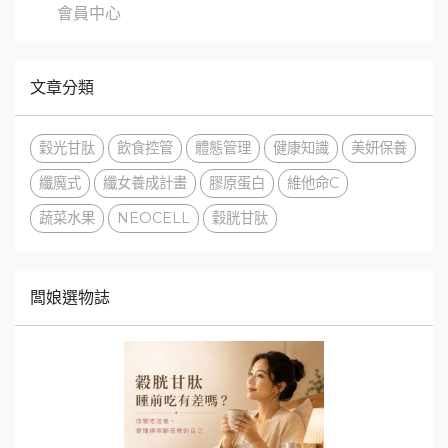
會員中心
文章分類
穀光甘肽
飲食控管
體態管理
健康知識
美妍保養
纖魔式
纖女養成計畫
膠原蛋白
維他命C
蔬菜水果
NEOCELL
穀胱甘肽
闆娘選物誌