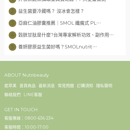
2
益生菌要冷藏嗎？ 沒冰會怎樣？
3
亞麻仁油膠囊推薦｜SMOL 纖魔式 PL⋯
4
穀胱甘肽是什麼?台灣專家解析功效、副作用⋯
5
養妍膠原益生菌好嗎？SMOLnutrit⋯
ABOUT Nutribeauty
妮萃美
首頁商品
最新消息
常見問題
訂購須知
隱私聲明
聯絡我們
LINE客服
GET IN TOUCH
客服專線：0800-636-234
客服時間：10:00-17:00