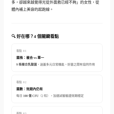
多，卻越來越覺得光從外面救已經不夠」的女性，從
體內補上美容的起跑線。
🔍 好在哪？4 個關鍵看點
看點 01
菌株：複合 vs 單一
9 株複合乳酸菌
，涵蓋多元日常機能，好菌之間有協同作用
看點 02
菌數：效期內仍有
每日
100 億 CFU
（2 粒），加速試驗驗證效期穩定
看點 03