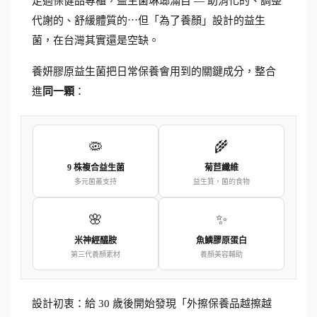
走過保健品專櫃，益生菌琳瑯滿目 — 助消化的、調整
代謝的、舒緩體質的⋯但「為了養顏」設計的益生
菌，在台灣其實還是空缺。
養妍膠原益生菌把日常保養會用到的關鍵成分，整合
進
同一顆
：
🦠
🌾
9 株複合益生菌
菊苣纖維
多元菌叢支持
益生質，菌的食物
🌸
✨
米神經醯胺
魚鱗膠原蛋白
第三代養顏素材
養顏美容輔助
設計初衷：給 30 歲後開始發現「外擦保養品越擦越