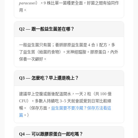
paracasei
）。9 株比單一菌種更全面，好菌之間有協同作
用。
Q2 — 跟一般益生菌差在哪？
一般益生菌只有菌；養妍膠原益生菌是 4 合 1 配方，多
了益生質（給菌的食物）+ 米神經醯胺 + 膠原蛋白，內外
保養一次顧好。
Q3 — 怎麼吃？早上還是晚上？
建議早上空腹或飯後配溫開水，一天 2 粒（共 100 億
CFU）。多數人持續吃 3–5 天就會感覺到日常比較順
暢。（保存方面，
益生菌要不要冷藏？保存方法看這
篇
。）
Q4 — 可以跟膠原蛋白一起吃嗎？