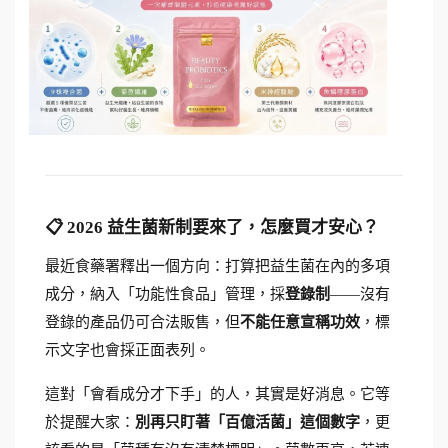
📋 2026 益生菌新制要來了，怎麼買才安心？
最近食藥署釋出一個方向：打算把益生菌在內的多項
成分，納入「功能性食品」管理，採
登錄制
——沒有
登錄的產品仍可合法販售，但
不能任意宣稱功效
，標
示文字也會採正面表列。
這對「會看成分才下手」的人，其實是好消息。它等
於提醒大家：
別再只盯著「百億活菌」這個數字
，更