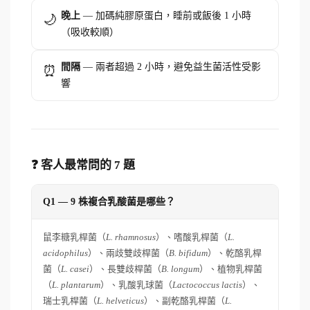
晚上
— 加碼純膠原蛋白，睡前或飯後 1 小時
🌙
（吸收較順）
間隔
— 兩者超過 2 小時，避免益生菌活性受影
⏰
響
❓ 客人最常問的 7 題
Q1 — 9 株複合乳酸菌是哪些？
鼠李糖乳桿菌（
L. rhamnosus
）、嗜酸乳桿菌（
L.
acidophilus
）、兩歧雙歧桿菌（
B. bifidum
）、乾酪乳桿
菌（
L. casei
）、長雙歧桿菌（
B. longum
）、植物乳桿菌
（
L. plantarum
）、乳酸乳球菌（
Lactococcus lactis
）、
瑞士乳桿菌（
L. helveticus
）、副乾酪乳桿菌（
L.