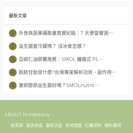
最新文章
1
外食族蔬果攝取量真實紀錄｜7 天便當實測⋯
2
益生菌要冷藏嗎？ 沒冰會怎樣？
3
亞麻仁油膠囊推薦｜SMOL 纖魔式 PL⋯
4
穀胱甘肽是什麼?台灣專家解析功效、副作用⋯
5
養妍膠原益生菌好嗎？SMOLnutrit⋯
ABOUT Nutribeauty
妮萃美
首頁商品
最新消息
常見問題
訂購須知
隱私聲明