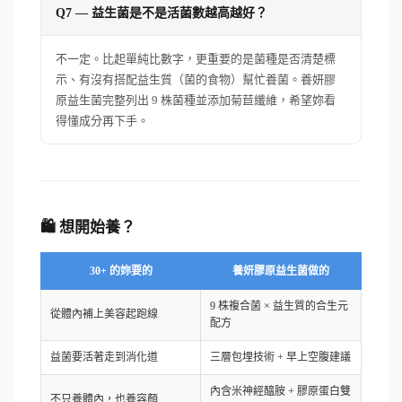
Q7 — 益生菌是不是活菌數越高越好？
不一定。比起單純比數字，更重要的是菌種是否清楚標
示、有沒有搭配益生質（菌的食物）幫忙養菌。養妍膠
原益生菌完整列出 9 株菌種並添加菊苣纖維，希望妳看
得懂成分再下手。
🛍️ 想開始養？
30+ 的妳要的
養妍膠原益生菌做的
9 株複合菌 × 益生質的合生元
從體內補上美容起跑線
配方
益菌要活著走到消化道
三層包埋技術 + 早上空腹建議
內含米神經醯胺 + 膠原蛋白雙
不只養體內，也養容顏