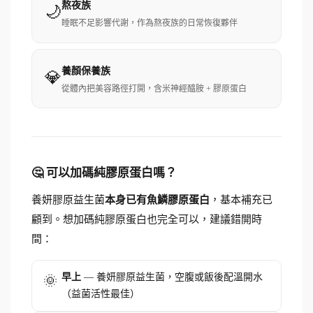
熬夜族
🌙
睡眠不足影響代謝，作為熬夜族的日常恢復夥伴
養顏保養族
💎
從體內把美容路徑打開，含米神經醯胺 + 膠原蛋白
🤔 可以加碼純膠原蛋白嗎？
養妍膠原益生菌
本身已有魚鱗膠原蛋白
，基本補充已
顧到。想加碼純膠原蛋白也完全可以，建議錯開時
間：
早上
— 養妍膠原益生菌，空腹或飯後配溫開水
🌞
（益菌活性最佳）