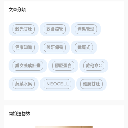
文章分類
穀光甘肽
飲食控管
體態管理
健康知識
美妍保養
纖魔式
纖女養成計畫
膠原蛋白
維他命C
蔬菜水果
NEOCELL
穀胱甘肽
闆娘選物誌