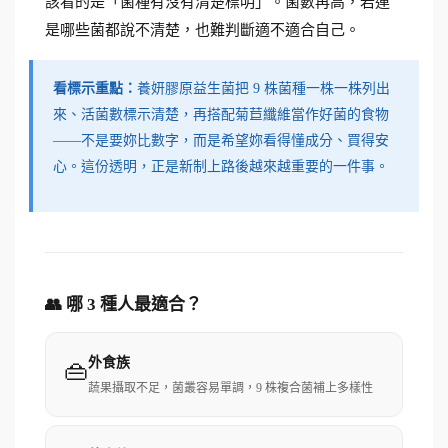
該看的是「菌種有沒有清楚標明」。菌數再高，若連
是哪些菌都說不清楚，也難判斷適不適合自己。
看標示重點：
養妍膠原益生菌把 9 株菌種一株一株列出
來、活菌數標示清楚，再搭配菊苣纖維當作好菌的食物
——不是要妳比數字，而是希望妳看得懂成分、買得安
心。這份透明，正是新制上路後越來越重要的一件事。
👥 哪 3 種人最適合？
外食族
👜
蔬果攝取不足，菌叢容易單調，9 株複合菌補上多樣性