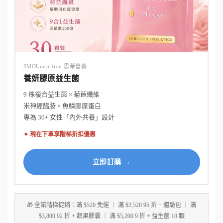
SMOLnutrition 思茉營養
養妍膠原益生菌
9 株複合益生菌 × 菊苣纖維
米神經醯胺 × 魚鱗膠原蛋白
專為 30+ 女性「內外共養」設計
✦ 現在下單享階梯折扣優惠
立即訂購 →
🎁 全館階梯促銷：滿 $520 免運 ｜ 滿 $2,520 95 折 + 體驗包 ｜ 滿
$3,800 92 折 + 蔬果膠囊 ｜ 滿 $5,200 9 折 + 益生菌 10 顆