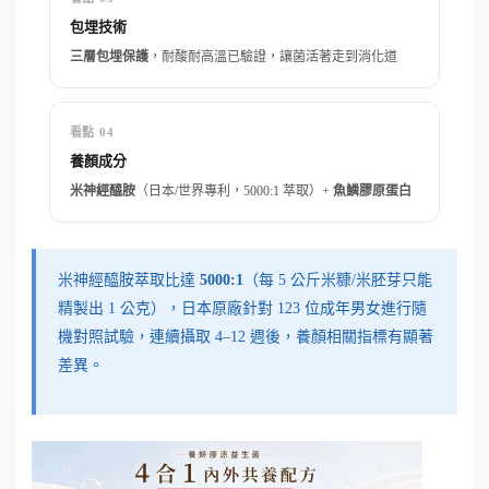
包埋技術
三層包埋保護
，耐酸耐高溫已驗證，讓菌活著走到消化道
看點 04
養顏成分
米神經醯胺
（日本/世界專利，5000:1 萃取）+
魚鱗膠原蛋白
米神經醯胺萃取比達
5000:1
（每 5 公斤米糠/米胚芽只能
精製出 1 公克），日本原廠針對 123 位成年男女進行隨
機對照試驗，連續攝取 4–12 週後，養顏相關指標有顯著
差異。