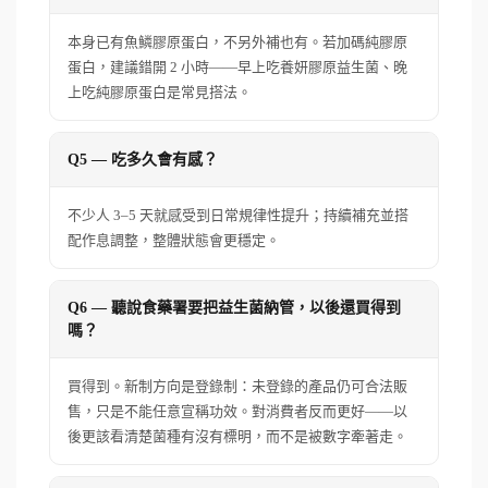
本身已有魚鱗膠原蛋白，不另外補也有。若加碼純膠原
蛋白，建議錯開 2 小時——早上吃養妍膠原益生菌、晚
上吃純膠原蛋白是常見搭法。
Q5 — 吃多久會有感？
不少人 3–5 天就感受到日常規律性提升；持續補充並搭
配作息調整，整體狀態會更穩定。
Q6 — 聽說食藥署要把益生菌納管，以後還買得到
嗎？
買得到。新制方向是登錄制：未登錄的產品仍可合法販
售，只是不能任意宣稱功效。對消費者反而更好——以
後更該看清楚菌種有沒有標明，而不是被數字牽著走。