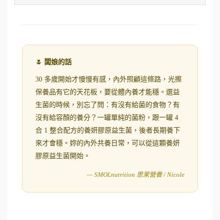
🌷 闆娘的話
30 多歲開始才慢慢有感，內外照顧這條路，光擦
保養品有它的天花板，要從體內養才能穩。選益
生菌的時候，別忘了問：有沒有給菌的食物？有
沒有給容顏的養分？一罐單純的菌粉，跟一罐 4
合 1 整合配方的養妍膠原益生菌，後者長期養下
來才會穩。妳的內外共養日常，可以從這顆養妍
膠原益生菌開始。
— SMOLnutrition 思茉營養 / Nicole