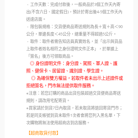
- 工作天數：完成付款後，一般商品於3個工作天內寄
出(不含六日、國定假日)，預計於寄出後4-5個工作天內
送達店面。
- 限包裝規格：交貨便商品寄送規則為長＋寬＋高＜90
公分，單邊長度＜45公分，總重量不得超過5公斤。
- 取件：取件者需告知店員真實姓名，並「出示與貨品
上取件者姓名相符之身份證明文件正本」，於單據上
「簽名」後方可領取商品。
◎ 身份證明文件：身分證、駕照、軍人證、護
照、健保卡、居留證、識別證、學生證。
◎ 為確保雙方權益，若取件者未出示上述證件或
拒絕簽名，門市無法提供取件服務。
※注意：若您訂購的商品出貨包裝超過交貨便商品寄送
規則，請改用宅配寄貨。
※買家請於到貨7日內取貨，若未取貨將退回寄貨門市；
若是同支帳號到貨未取件1次者會將您列入黑名單，下
次購物將無法使用超商店到店服務。
【超商取貨付款】