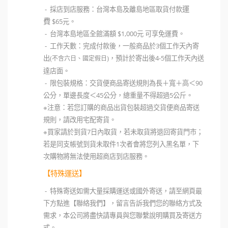
運
- 採店到店服務：台灣本島及離島地區取貨付款
費
$65元。
- 台灣本島地區全館滿額 $1,000元 可享免運費。
- 工作天數：完成付款後，一般商品於3個工作天內寄
出
，預計於寄出後4-5個工作天內送
(不含六日、國定假日)
達店面。
- 限包裝規格：交貨便商品寄送規則為長＋寬＋高＜90
公分，單邊長度＜45公分，總重量不得超過5公斤。
※注意：若您訂購的商品出貨包裝超過交貨便商品寄送
規則，請改用宅配寄貨。
※買家請於到貨7日內取貨，若未取貨將退回寄貨門市；
若是同支帳號到貨未取件1次者會將您列入黑名單，下
次購物將無法使用超商店到店服務。
【特殊運送】
- 特殊寄送如需大量採購運送或國外寄送，請至網頁最
下方點進【聯絡我們】，留言告訴我們您的聯絡方式及
需求，本公司將盡快請專員與您聯繫說明購買及寄送方
式。