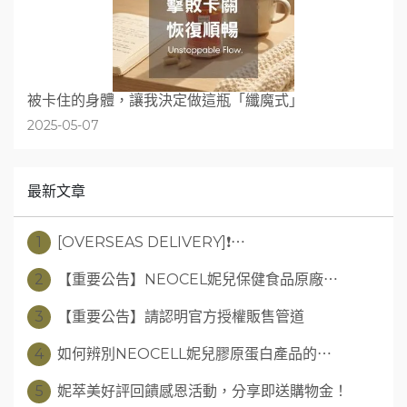
被卡住的身體，讓我決定做這瓶「纖魔式」
2025-05-07
最新文章
1
[OVERSEAS DELIVERY]❗⋯
2
【重要公告】NEOCEL妮兒保健食品原廠⋯
3
【重要公告】請認明官方授權販售管道
4
如何辨別NEOCELL妮兒膠原蛋白產品的⋯
5
妮萃美好評回饋感恩活動，分享即送購物金！