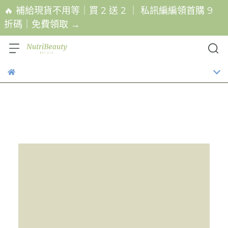
🔥 補給現貨不用等｜買 2 送 2 ｜ 私訊編編領首購 9
折碼｜免費領取 →