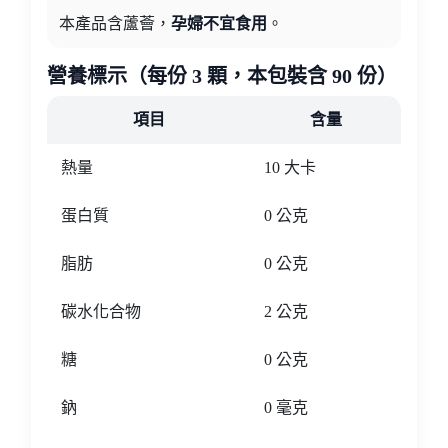
本產品含蘆薈，
孕婦不宜食用
。
營養標示（每份 3 顆，本包裝含 90 份）
項目
含量
熱量
10 大卡
蛋白質
0 公克
脂肪
0 公克
碳水化合物
2 公克
糖
0 公克
鈉
0 毫克