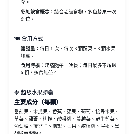
充。
彩虹飲食概念：
結合超級食物，多色蔬果一次
到位。
🍽 食用方式
建議量：
每日 1 次，每次 3 顆蔬菜 + 3 顆水果
膠囊。
食用時機：
建議隨午／晚餐；每日最多不超過
6 顆，多食無益。
🍓 超級水果膠囊
主要成分（每顆）
番茄果、木瓜果、香蕉、蘋果、葡萄、接骨木果、
草莓、
蘆薈
、柳橙、酸櫻桃、蔓越莓、野生藍莓、
葡萄柚、覆盆子、鳳梨、芒果、甜櫻桃、檸檬、黑
胡椒萃取物。