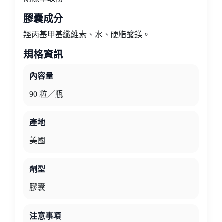
膠囊成分
羥丙基甲基纖維素、水、硬脂酸鎂。
規格資訊
內容量
90 粒／瓶
產地
美國
劑型
膠囊
注意事項