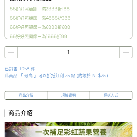
88好好照顧節－滿2888折188
88好好照顧節－滿4888折388
88好好照顧節－滿6888折688
88好好照顧節－滿1888折88
【紙袋加購】妮萃美專用提袋
已銷售: 1058 件
此商品 「 最高 」可以折抵紅利
25
點 (約等於
NT$25
)
商品介紹
規格說明
運送方式
商品介紹