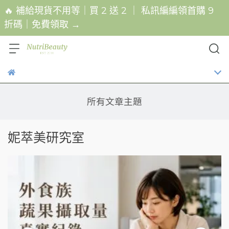
🔥 補給現貨不用等｜買 2 送 2 ｜ 私訊編編領首購 9
折碼｜免費領取 →
所有文章主題
妮萃美研究室